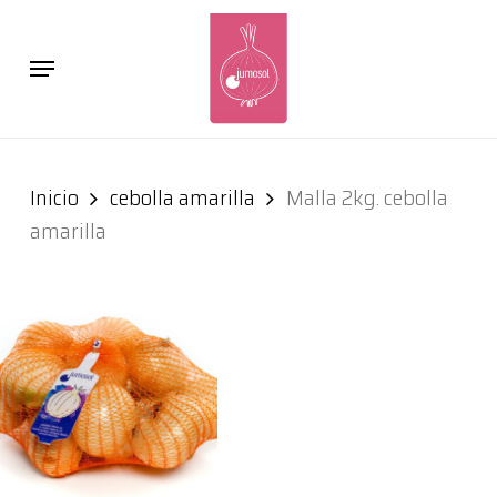
Skip
to
Cart
Close
Menu
main
Cart
content
Inicio
cebolla amarilla
Malla 2kg. cebolla
amarilla