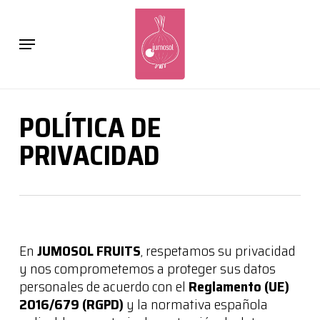
Skip
to
Cart
Close
Menu
main
Cart
content
POLÍTICA DE
PRIVACIDAD
En
JUMOSOL FRUITS
, respetamos su privacidad
y nos comprometemos a proteger sus datos
personales de acuerdo con el
Reglamento (UE)
2016/679 (RGPD)
y la normativa española